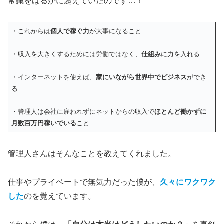
常識をはるかに超えていたのです…！
・これからは
個人で稼ぐ力
が大事になること
・収入を大きくするためには労働ではなく、
仕組み
に力を入れる
・インターネットを使えば、
家にいながら世界中でビジネス
ができ
る
・管理人は会社に雇われずにネットからの収入で
ほとんど働かずに
月数百万円稼いでいる
こと
管理人さんはそんなことを教えてくれました。
仕事やプライベートで無気力だった僕が、
久々にワクワク
した
のを覚えています。